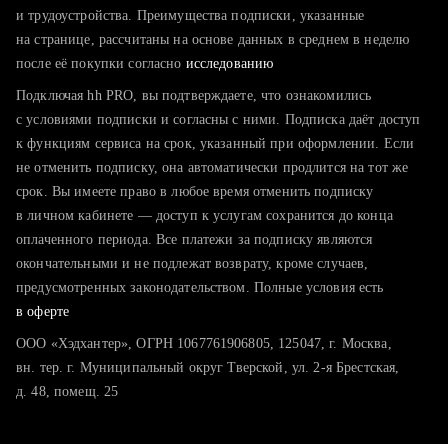
тратите много времени на поиск и вручную поднимаете
и трудоустройства. Преимущества подписки, указанные
резюме
на странице, рассчитаны на основе данных в среднем в неделю
после её покупки согласно
хотите сравнить себя с конкурентами и оценить шансы
исследованию
Подключая hh PRO, вы подтверждаете, что ознакомились
с условиями подписки и согласны с ними. Подписка даёт доступ
к функциям сервиса на срок, указанный при оформлении. Если
не отменить подписку, она автоматически продлится на тот же
срок. Вы имеете право в любое время отменить подписку
в личном кабинете — доступ к услугам сохранится до конца
оплаченного периода. Все платежи за подписку являются
окончательными и не подлежат возврату, кроме случаев,
предусмотренных законодательством. Полные условия есть
в оферте
ООО «Хэдхантер», ОГРН 1067761906805, 125047, г. Москва,
вн. тер. г. Муниципальный округ Тверской, ул. 2-я Брестская,
д. 48, помещ. 25