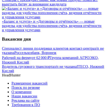
выиграть битву за внимание кандидата
«Баланс и услуги» и «Договоры и отчётность» — новые
разделы для удобства пополнения счёта, ведения отчётности
и управления услугами
Вакансии дня
Специалист линии поддержки клиентов контакт-центра
з/п не
указана
Россельхозбанк, Воронеж
Рабочий на ферму
от
62 000
₽
Группа компаний АГРОЭКО,
Нижний Кисляй
Водитель грузового транспорта
з/п не указана
ITECO, Нижний
Кисляй
HeadHunter
Размещение вакансий
Поиск по резюме
О компании
Наши вакансии
Реклама на сайте
Требования к ПО