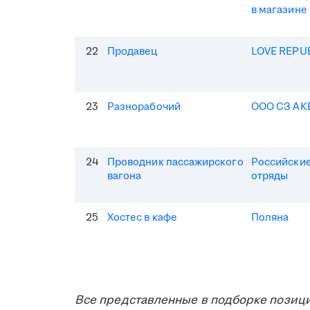
в магазине
22
Продавец
LOVE REPU
23
Разнорабочий
ООО СЗ АК
24
Проводник пассажирского
Российские
вагона
отряды
25
Хостес в кафе
Поляна
Все представленные в подборке позици