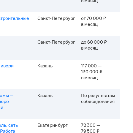
в месяц
строительные
Санкт-Петербург
от 70 000 ₽
в месяц
Санкт-Петербург
до 60 000 ₽
в месяц
ливери
Казань
117 000 —
130 000 ₽
в месяц
комы —
Казань
По результатам
бюро
собеседования
ий
ль, сеть
Екатеринбург
72 300 —
 Работа
79 500 ₽