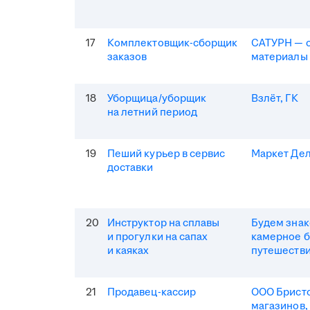
17
Комплектовщик-сборщик
САТУРН — 
заказов
материалы
18
Уборщица/уборщик
Взлёт, ГК
на летний период
19
Пеший курьер в сервис
Маркет Де
доставки
20
Инструктор на сплавы
Будем зна
и прогулки на сапах
камерное 
и каяках
путешеств
21
Продавец-кассир
ООО Бристо
магазинов,