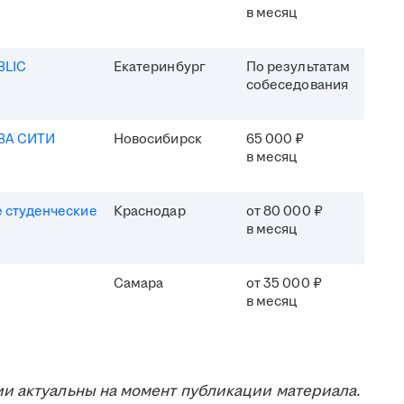
в месяц
BLIC
Екатеринбург
По результатам
собеседования
ВА СИТИ
Новосибирск
65 000 ₽
в месяц
 студенческие
Краснодар
от 80 000 ₽
в месяц
Самара
от 35 000 ₽
в месяц
и актуальны на момент публикации материала.