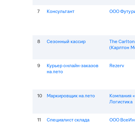
7
Консультант
ООО Футур
8
Сезонный кассир
The Carlto
(Карлтон М
9
Курьер онлайн-заказов
Rezerv
на лето
10
Маркировщик на лето
Компания «
Логистика
11
Специалист склада
ООО ВсеИн