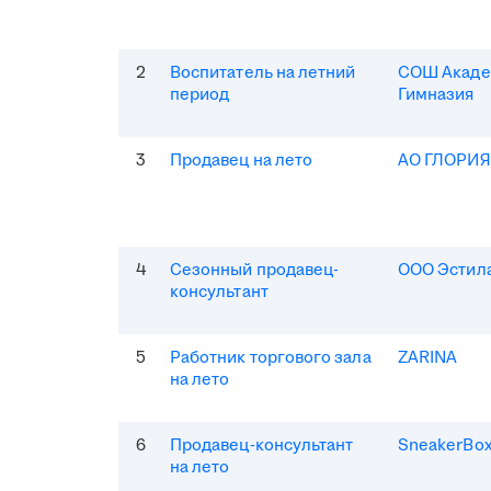
2
Воспитатель на летний
СОШ Акаде
период
Гимназия
3
Продавец на лето
АО ГЛОРИ
4
Сезонный продавец-
ООО Эстила
консультант
5
Работник торгового зала
ZARINA
на лето
6
Продавец-консультант
SneakerBo
на лето