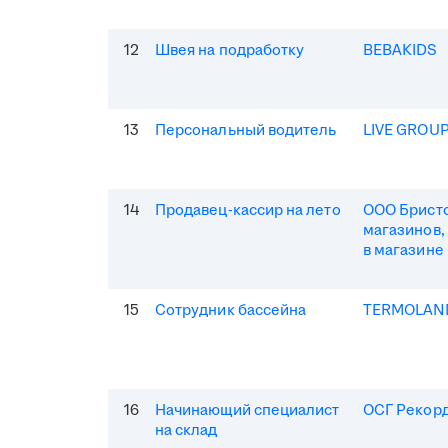
12
Швея на подработку
BEBAKIDS
13
Персональный водитель
LIVE GROU
14
Продавец-кассир на лето
ООО Бристо
магазинов,
в магазине
15
Сотрудник бассейна
TERMOLAN
16
Начинающий специалист
ОСГ Рекор
на склад