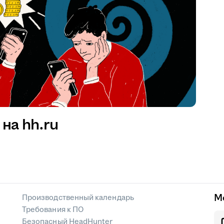
на hh.ru
М
Производственный календарь
Требования к ПО
Безопасный HeadHunter