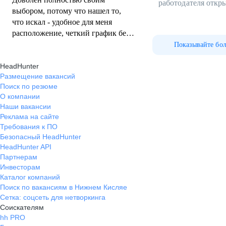
работодателя откр
выбором, потому что нашел то,
что искал - удобное для меня
расположение, четкий график без
требований задерживаться или
Показывайте бо
работать в выходные (мне важна
HeadHunter
четкая пятидневка), стабильный и
Размещение вакансий
достойный заработок (конечно
Поиск по резюме
нужно понимать, что размер
О компании
премии напрямую зависит от
Наши вакансии
продаж), приятный добродушный
Реклама на сайте
коллектив (хотя здесь тоже считаю,
Требования к ПО
что отношения в коллективе в
Безопасный HeadHunter
первую очередь зависят от самого
HeadHunter API
человека), полностью адекватное
Партнерам
руководство. Своим выбором
Инвесторам
Каталог компаний
работодателя доволен и
Поиск по вакансиям в Нижнем Кисляе
рекомендую ГК Энергон!
Сетка: соцсеть для нетворкинга
Соискателям
hh PRO