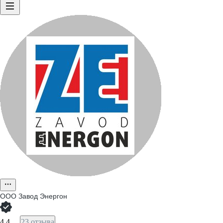
ООО
Завод Энергон
4,4
23 отзыва