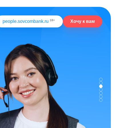
18+
Хочу к вам
people.sovcombank.ru