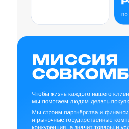
по
Чтобы жизнь каждого нашего клиен
мы помогаем людям делать покупк
Мы строим партнёрства и финанси
и рыночные государственные компа
конкуренция, а значит товары и ус