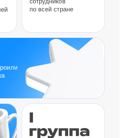
сотрудников
по всей стране
лей
троили
ка