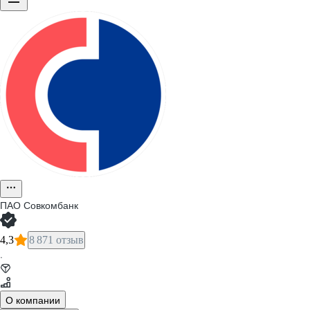
ПАО
Совкомбанк
4,3
8 871 отзыв
·
О компании