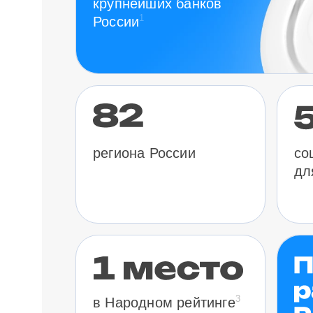
крупнейших банков
1
России
региона России
со
дл
3
в Народном рейтинге