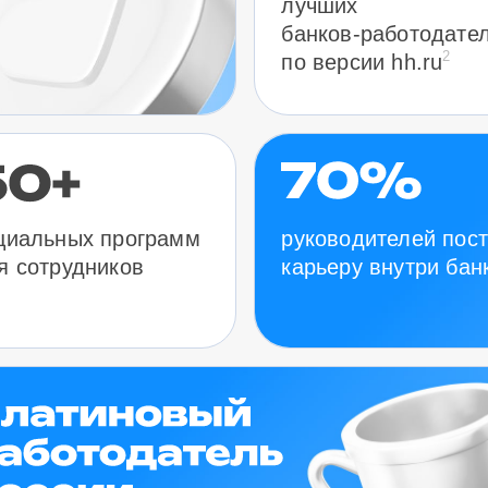
лучших
банков-работодате
2
по версии hh.ru
руководителей пос
циальных программ
карьеру внутри бан
я сотрудников