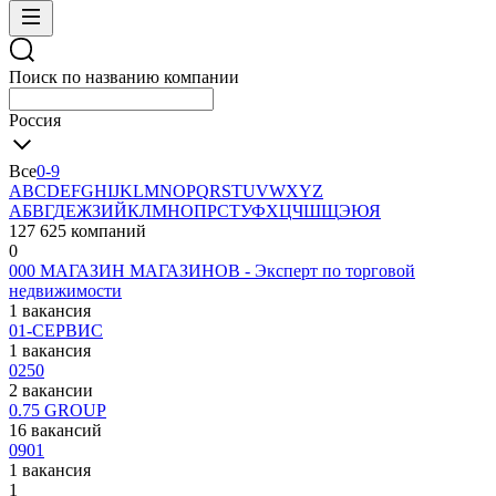
Поиск по названию компании
Россия
Все
0-9
A
B
C
D
E
F
G
H
I
J
K
L
M
N
O
P
Q
R
S
T
U
V
W
X
Y
Z
А
Б
В
Г
Д
Е
Ж
З
И
Й
К
Л
М
Н
О
П
Р
С
Т
У
Ф
Х
Ц
Ч
Ш
Щ
Э
Ю
Я
127 625 компаний
0
000 МАГАЗИН МАГАЗИНОВ - Эксперт по торговой
недвижимости
1 вакансия
01-СЕРВИС
1 вакансия
0250
2 вакансии
0.75 GROUP
16 вакансий
0901
1 вакансия
1